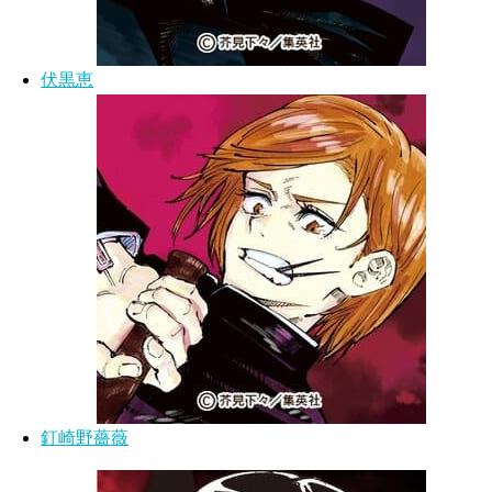
伏黒恵
釘崎野薔薇