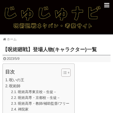
ホーム
【呪術廻戦】登場人物(キャラクター)一覧
2023/5/9
目次
呪いの王
呪術師
呪術高専東京校－生徒－
呪術高専・京都校－生徒－
呪術高専・教師/補助監督/フリー
禅院家