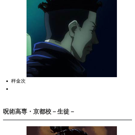
秤金次
呪術高専・京都校－生徒－