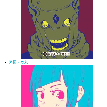
究極メカ丸