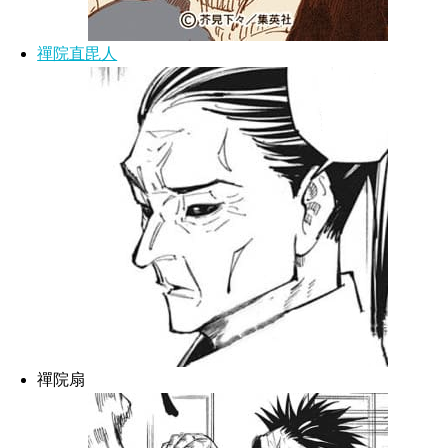
禪院直毘人
禪院扇