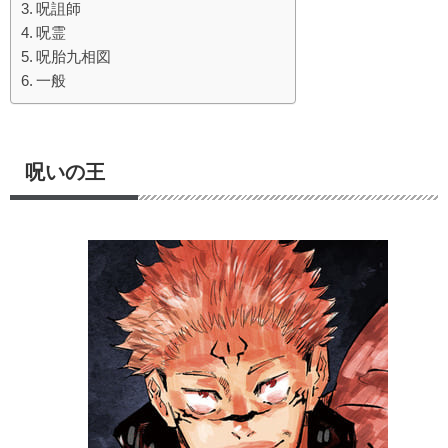
呪詛師
呪霊
呪胎九相図
一般
呪いの王