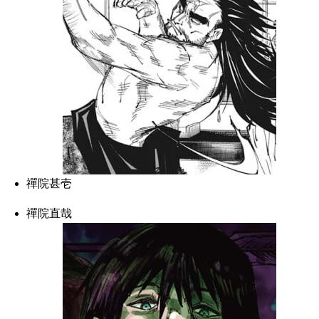
禪院甚壱
禪院直哉