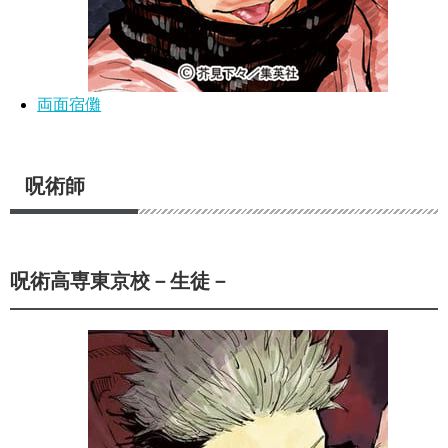
両面宿儺
呪術師
呪術高専東京校－生徒－