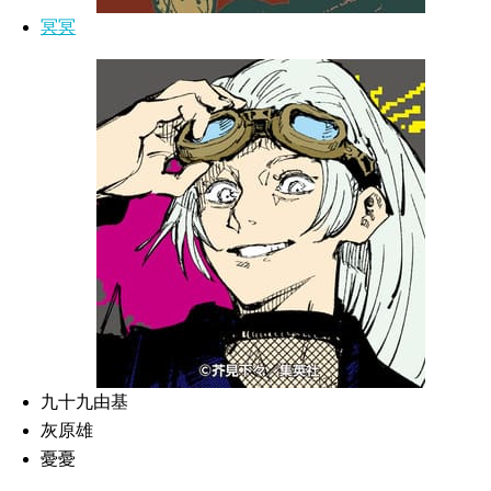
冥冥
九十九由基
灰原雄
憂憂