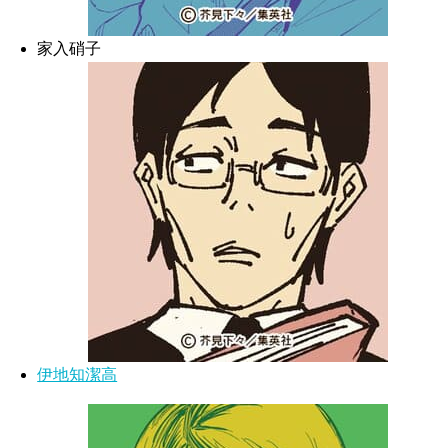
家入硝子
伊地知潔高