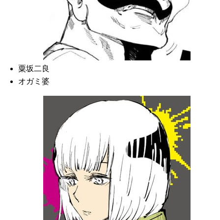
粟坂二良
オガミ婆