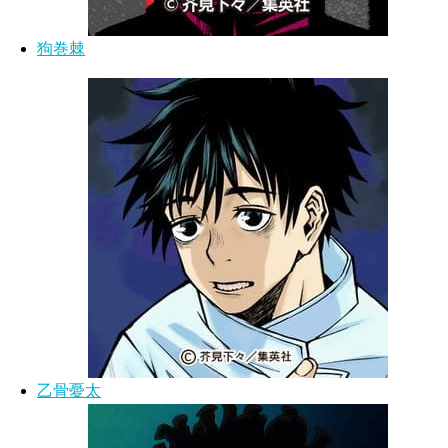
狗巻棘
乙骨憂太