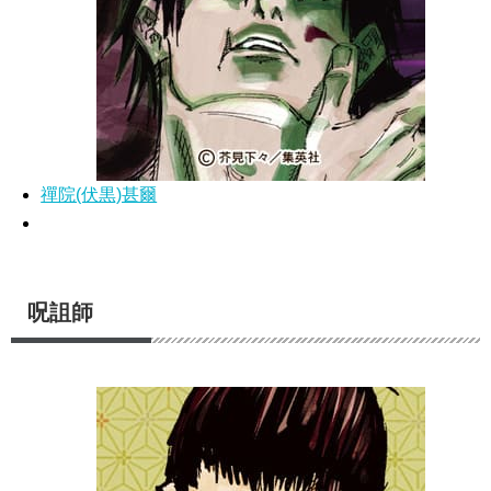
禪院(伏黒)甚爾
呪詛師