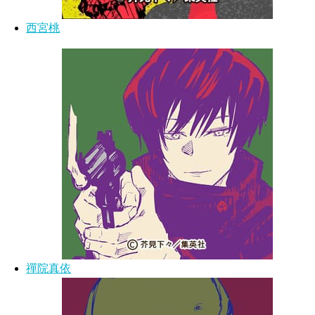
西宮桃
禪院真依