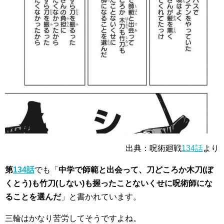
出典：呪術廻戦
134話
より
第
134話
でも「
中学で師範と出会って、刀どころか木刀(ぼ
くとう)も竹刀(しない)も握ったことないくせに呪術師にな
ることを選んだ
」と書かれています。
三輪は
かなり苦労
してそうですよね。