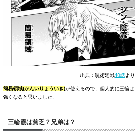
出典：呪術廻戦
40話
より
簡易領域(かんいりょういき)
が使えるので、個人的に
三輪は
強くなる
と思いました。
三輪霞は貧乏？兄弟は？