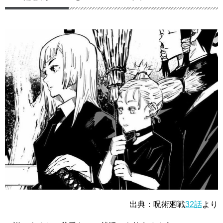
出典：呪術廻戦
32話
より