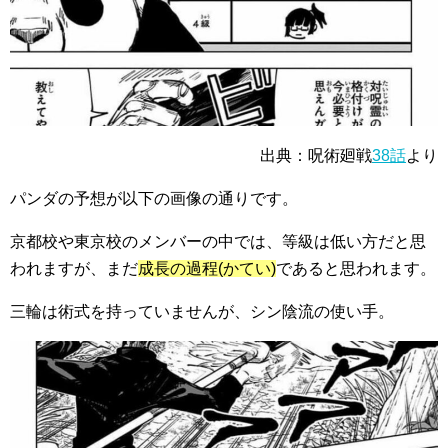
出典：呪術廻戦
38話
より
パンダの予想が以下の画像の通りです。
京都校や東京校
のメンバーの中では、等級は
低い方
だと思
われますが、まだ
成長の過程(かてい)
であると思われます。
三輪は術式を持っていませんが、
シン陰流の使い手
。