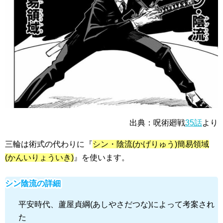
出典：呪術廻戦
35話
より
三輪は術式の代わりに『
シン・陰流(かげりゅう)簡易領域
(かんいりょういき)
』を使います。
シン陰流の詳細
平安時代、蘆屋貞綱(あしやさだつな)によって考案され
た