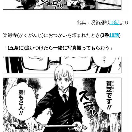
出典：呪術廻戦
18話
より
楽巌寺(がくがんじ)におつかいを頼まれたとき
(
3巻
18話
)
「
(五条に)追いつけたら一緒に写真撮ってもらおう
」