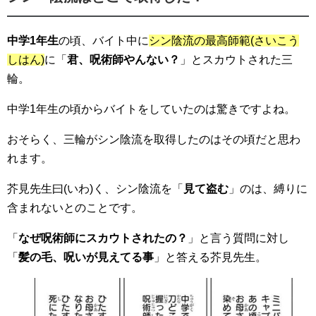
中学1年生
の頃、
バイト中
に
シン陰流の最高師範(さいこう
しはん)
に「
君、呪術師やんない？
」と
スカウト
された三
輪。
中学1年生の頃からバイト
をしていたのは驚きですよね。
おそらく、三輪がシン陰流を
取得
したのはその頃だと思わ
れます。
芥見先生曰(いわ)く、シン陰流を「
見て盗む
」のは、
縛り
に
含まれないとのことです。
「
なぜ呪術師にスカウトされたの？
」と言う質問に対し
「
髪の毛、呪いが見えてる事
」と答える芥見先生。