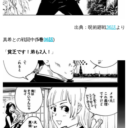
出典：呪術廻戦
36話
より
真希との戦闘中
(
5巻
36話
)
「
貧乏です！弟も2人！
」