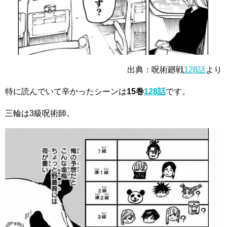
出典：呪術廻戦
128話
より
特に読んでいて
辛かったシーン
は
15巻
128話
です。
三輪は
3級呪術師
。