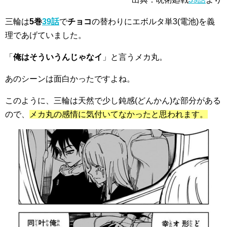
三輪は
5巻
39話
で
チョコ
の替わりに
エボルタ単3(電池)
を
義
理
であげていました。
「
俺はそういうんじゃなイ
」と言うメカ丸。
あのシーンは面白かったですよね。
このように、三輪は
天然で少し鈍感(どんかん)な部分
がある
ので、
メカ丸の感情に気付いてなかったと思われます。