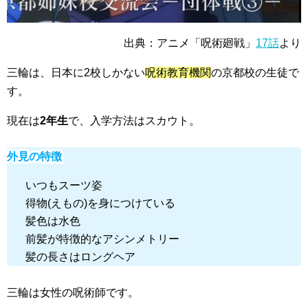
出典：アニメ「呪術廻戦」
17話
より
三輪は、日本に
2校
しかない
呪術教育機関
の
京都校の生徒
で
す。
現在は
2年生
で、入学方法は
スカウト
。
外見の特徴
いつもスーツ姿
得物(えもの)を身につけている
髪色は水色
前髪が特徴的なアシンメトリー
髪の長さはロングヘア
三輪は
女性の呪術師
です。