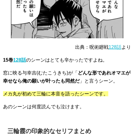
出典：呪術廻戦
128話
より
15巻
128話
のシーンはとても辛かったですよね。
窓に映る与幸吉(むたこうきち)
が「
どんな形であれオマエが
幸せなら俺の願いが叶ったも同然だ
」と言うシーン。
メカ丸が初めて三輪に本音を語ったシーンです。
あのシーンは
何度読んでも泣けます
。
三輪霞の印象的なセリフまとめ