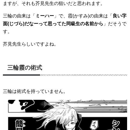
ますが、それも芥見先生の
狙い
だと思われます。
三輪の由来は「
ミーハー
」で、霞(かすみ)の由来は「
良い字
面(じづら)だなーって思ってた同級生の名前から
」だそうで
す。
芥見先生らしいですよね。
三輪霞の術式
三輪は
術式を持っていません
。