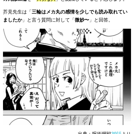
芥見先生は「
三輪はメカ丸の感情を少しでも読み取れてい
ましたか
」と言う質問に対して「
微妙〜
」と回答。
出典：呪術廻戦
39話
より