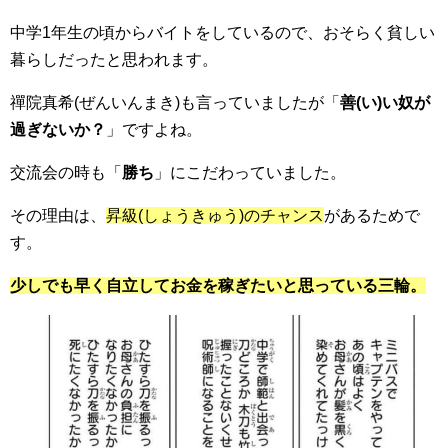
中学1年生の頃からバイト
をしているので、おそらく
貧しい
暮らし
だったと思われます。
禪院真希(ぜんいんまき)
も言っていましたが「
善(い)い奴が
過ぎないか？
」ですよね。
交流会
の時も「
勝ち
」に
こだわっていました
。
その理由は、
昇級(しょうきゅう)のチャンス
があるためで
す。
少しでも早く自立してお金を稼ぎたいと思っている三輪。