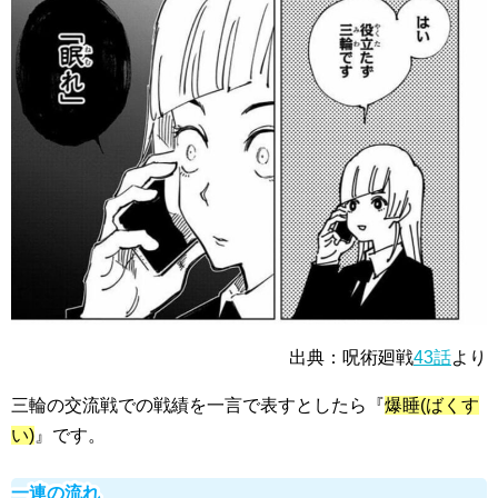
出典：呪術廻戦
43話
より
三輪の
交流戦での戦績
を一言で表すとしたら『
爆睡(ばくす
い)
』です。
一連の流れ