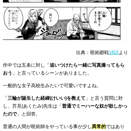
出典：呪術廻戦
18話
より
作中では五条に対し「
追いつけたら一緒に写真撮ってもら
おう
」と言っているシーンがありました。
一般的な
女子高校生
みたいで可愛いですよね。
「
三輪が誕生した経緯(けいい)を教えて
」と言う質問に対
し、芥見(あくたみ)先生は「
普通でミーハーな奴が欲しかっ
たので
」と回答。
普通の人間
が呪術師をやっている事が少し
異常的
ではあり