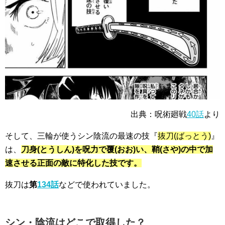
出典：呪術廻戦
40話
より
そして、三輪が使うシン陰流の
最速の技
『
抜刀(ばっとう)
』
は、
刀身(とうしん)を呪力で覆(おお)い、鞘(さや)の中で加
速させる正面の敵に特化した技です。
抜刀は
第
134話
などで使われていました。
シン・陰流はどこで取得した？