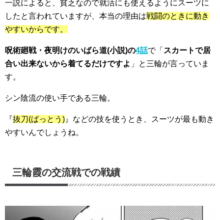
一説によると、
貧乏なので就活にも使えるようにスーツに
した
と言われていますが、本当の理由は
戦闘のときに動き
やすいからです。
呪術廻戦・夜明けのいばら道(小説)の
4話
で「
スカートで居
合い出来ないから着てるだけですよ
」と三輪が言っていま
す。
シン陰流の使い手
である三輪。
『
抜刀(ばっとう)
』などの技を使うとき、
スーツが最も動き
やすいんでしょうね
。
三輪霞の交流戦での戦績