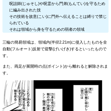
呪詛師(じゅそし)や呪霊から門弟(もんてい)を守るため
に編み出された技
その技術を故意(こい)に門外へ伝えることは縛りで禁じ
られている
それは領域から身を守るための弱者の領域
三輪の簡易領域は、
領域内(半径2.21m)
に侵入したものを
全
自動(フルオート)反射で迎撃(げいげき)
するといったもので
す。
また、
両足が展開時の点(ポイント)
から離れると
解除
されま
す。