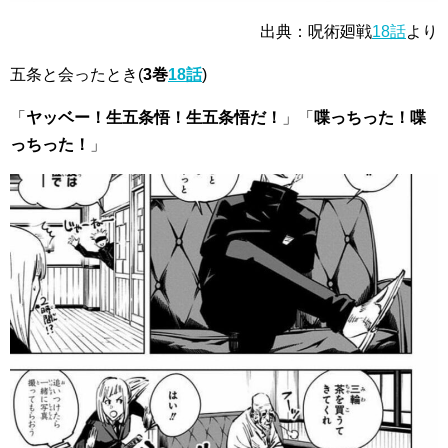
出典：呪術廻戦
18話
より
五条と会ったとき
(
3巻
18話
)
「
ヤッベー！生五条悟！生五条悟だ！
」「
喋っちった！喋
っちった！
」