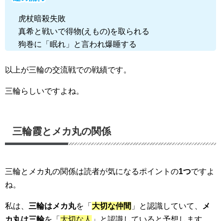
虎杖暗殺失敗
真希と戦いで得物(えもの)を取られる
狗巻に「眠れ」と言われ爆睡する
以上が三輪の
交流戦での戦績
です。
三輪らしいですよね。
三輪霞とメカ丸の関係
三輪とメカ丸の
関係
は読者が気になる
ポイント
の
1つ
ですよ
ね。
私は、
三輪はメカ丸
を「
大切な仲間
」と
認識
していて、
メ
カ丸は三輪
を「
大切な人
」と
認識
していると予想します。