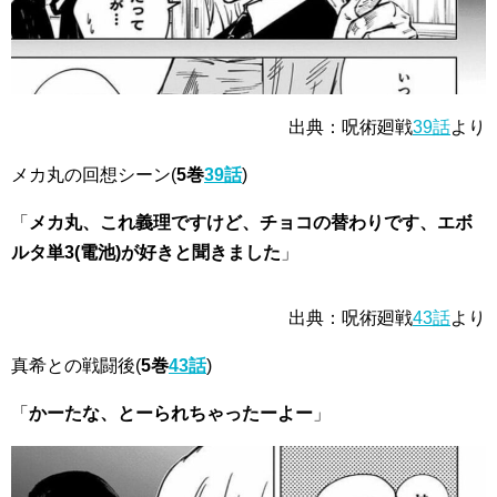
出典：呪術廻戦
39話
より
メカ丸の回想シーン
(
5巻
39話
)
「
メカ丸、これ義理ですけど、チョコの替わりです、エボ
ルタ単3(電池)が好きと聞きました
」
出典：呪術廻戦
43話
より
真希との戦闘後
(
5巻
43話
)
「
かーたな、とーられちゃったーよー
」