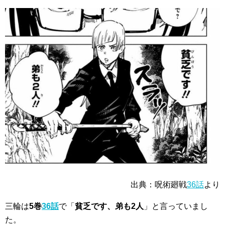
出典：呪術廻戦
36話
より
三輪は
5巻
36話
で「
貧乏です、弟も2人
」と言っていまし
た。