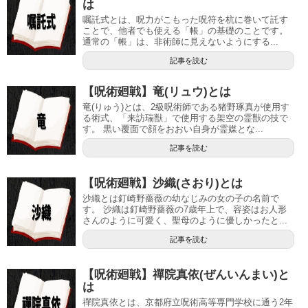
は
嘱託式とは、呪力がこもった呪符を杭に巻いて託す
ことで、他者でも使える「帳」の基礎のことです。
通常の「帳」は、非術師に見えないようにする...
記事を読む
【呪術廻戦】竜(リュウ)とは
竜(りゅう)とは、2級呪術師である猪野琢真が使用す
る術式、「来訪瑞獣」で使用する架空の霊獣の技で
す。 黒い覆面で顔をおおい自身が霊媒とな...
記事を読む
【呪術廻戦】沙織(さおり)とは
沙織とは釘崎野薔薇の幼なじみの女の子の名前で
す。 沙織は釘崎野薔薇の7歳年上で、容姿はお人形
さんのように可愛く、聖母のように優しかったと...
記事を読む
【呪術廻戦】禪院真依(ぜんいんまい)と
は
禪院真依とは、京都府立呪術高等専門学校に通う2年