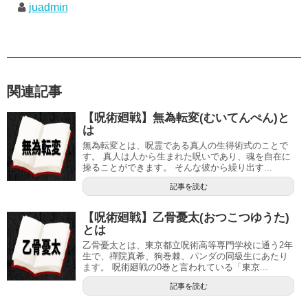
juadmin
関連記事
【呪術廻戦】無為転変(むいてんぺん)と
は
無為転変とは、呪霊である真人の生得術式のことで
す。 真人は人から生まれた呪いであり、魂を自在に
操ることができます。 そんな彼から繰り出す...
記事を読む
【呪術廻戦】乙骨憂太(おつこつゆうた)
とは
乙骨憂太とは、東京都立呪術高等専門学校に通う2年
生で、禪院真希、狗巻棘、パンダの同級生にあたり
ます。 呪術廻戦の0巻と言われている「東京...
記事を読む