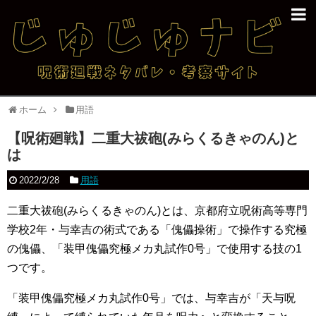
ホーム
用語
【呪術廻戦】二重大祓砲(みらくるきゃのん)と
は
2022/2/28
用語
二重大祓砲(みらくるきゃのん)とは、京都府立呪術高等専門
学校2年・与幸吉の術式である「傀儡操術」で操作する究極
の傀儡、「装甲傀儡究極メカ丸試作0号」で使用する技の1
つです。
「装甲傀儡究極メカ丸試作0号」では、与幸吉が「天与呪