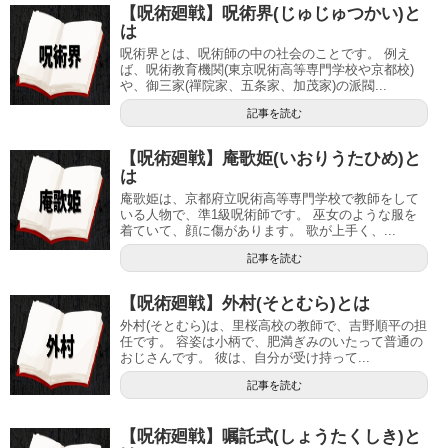
【呪術廻戦】呪術界(じゅじゅつかい)と
は
呪術界とは、呪術師の中の社会のことです。 例え
ば、呪術教育機関(東京呪術高等専門学校や京都校)
や、御三家(禪院家、五条家、加茂家)の派閥...
記事を読む
【呪術廻戦】庵歌姫(いおりうたひめ)と
は
庵歌姫は、京都府立呪術高等専門学校で教師をして
いる人物で、準1級呪術師です。 巫女のような服を
着ていて、顔に傷があります。 歌が上手く、...
記事を読む
【呪術廻戦】外村(そとむら)とは
外村(そとむら)は、里桜高校の教師で、吉野順平の担
任です。 容姿は小柄で、肥満ぎみのいたって普通の
おじさんです。 彼は、自分が受け持って...
記事を読む
【呪術廻戦】嘱託式(しょうたくしき)と