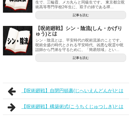
生で、三輪霞、メカ丸らと同級生です。 東京都立呪
術高等専門学校2年生に、双子の姉である禪...
記事を読む
【呪術廻戦】シン・陰流(しん・かげり
ゅう)とは
シン・陰流とは、平安時代の呪術流派のことです。
呪術全盛の時代とされる平安時代、凶悪な呪霊や呪
詛師から門弟を守るために、「簡易領域」とい...
記事を読む
【呪術廻戦】自閉円頓裹(じへいえんどんか)とは
【呪術廻戦】構築術式(こうちくじゅつしき)とは