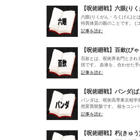
【呪術廻戦】六眼(りく
六眼(りくがん・ろくげん)
特異体質の眼のことです。 (コ
記事を読む
【呪術廻戦】百歛(びゃ
百歛とは、呪術界名門とされ
技です。 血液を、合わせた手
記事を読む
【呪術廻戦】パンダ(ぱ
パンダは、呪術高専東京校学
然変異呪骸です。 核をコンバ
記事を読む
【呪術廻戦】朽(きゅう