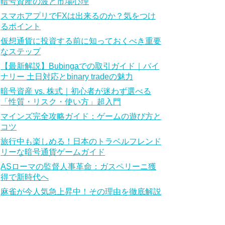
暗号資産の波と市場心理
スマホアプリでFXは出来るのか？気をつけ
るポイント
仮想通貨に投資する前に知っておくべき重要
なステップ
【最新解説】Bubingaでの取引ガイド｜バイ
ナリー 土日対応とbinary tradeの魅力
暗号資産 vs. 株式｜初心者が迷わず選べる
「性質・リスク・使い方」超入門
マインズ完全攻略ガイド：ゲームの遊び方と
コツ
旅行中も楽しめる！日本のトラベルフレンド
リーな暗号通貨ゲームガイド
ASローマの監督人事革命：ガスペリーニ獲
得で新時代へ
麻雀が今人気急上昇中！その理由を徹底解説