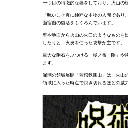
一つ目の特徴的な姿をしており、火山の
「呪いこそ真に純粋な本物の人間であり
面宿儺の復活をもくろんでいます。
壁や地面から火山の火口のようなものを
したりと、火炎を使った攻撃が主です。
巨大な隕石をぶつける「極ノ番・隕」や
ます。
漏瑚の領域展開「蓋棺鉄囲山」は、火山
領域に入った時点で焼き切れるほどの威