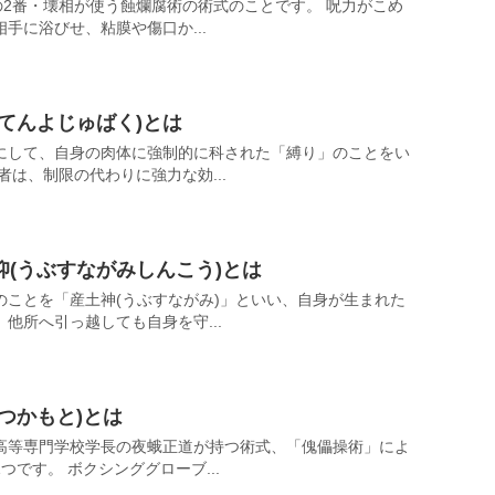
の2番・壊相が使う蝕爛腐術の術式のことです。 呪力がこめ
手に浴びせ、粘膜や傷口か...
てんよじゅばく)とは
にして、自身の肉体に強制的に科された「縛り」のことをい
者は、制限の代わりに強力な効...
(うぶすながみしんこう)とは
のことを「産土神(うぶすながみ)」といい、自身が生まれた
他所へ引っ越しても自身を守...
つかもと)とは
高等専門学校学長の夜蛾正道が持つ術式、「傀儡操術」によ
です。 ボクシンググローブ...