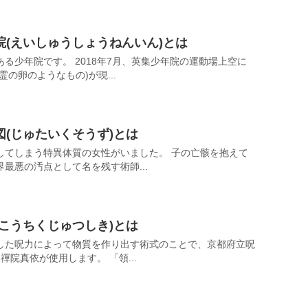
(えいしゅうしょうねんいん)とは
る少年院です。 2018年7月、英集少年院の運動場上空に
の卵のようなもの)が現...
(じゅたいくそうず)とは
してしまう特異体質の女性がいました。 子の亡骸を抱えて
最悪の汚点として名を残す術師...
こうちくじゅつしき)とは
した呪力によって物質を作り出す術式のことで、京都府立呪
院真依が使用します。 「領...