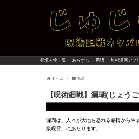
登場人物一覧
あらすじ
用語
無料漫画アプ
ホーム
用語
【呪術廻戦】漏瑚(じょうご
漏瑚は、人々が大地を恐れる感情から生
級呪霊」にあたります。