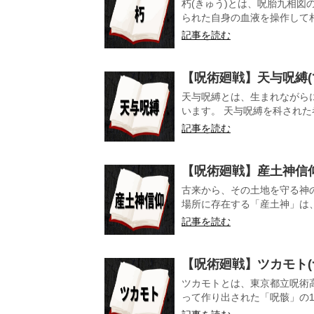
朽(きゅう)とは、呪胎九相図
られた自身の血液を操作して相
記事を読む
【呪術廻戦】天与呪縛(
天与呪縛とは、生まれながら
います。 天与呪縛を科された
記事を読む
【呪術廻戦】産土神信仰
古来から、その土地を守る神
場所に存在する「産土神」は、
記事を読む
【呪術廻戦】ツカモト(
ツカモトとは、東京都立呪術
って作り出された「呪骸」の1つ