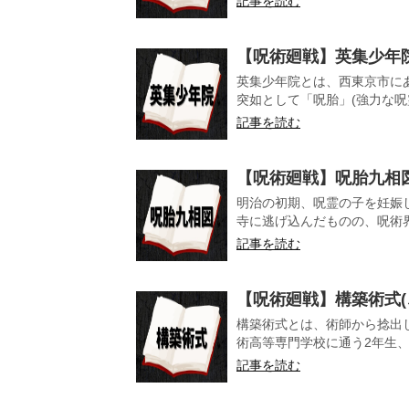
記事を読む
【呪術廻戦】英集少年院
英集少年院とは、西東京市にあ
突如として「呪胎」(強力な呪霊
記事を読む
【呪術廻戦】呪胎九相図
明治の初期、呪霊の子を妊娠
寺に逃げ込んだものの、呪術界
記事を読む
【呪術廻戦】構築術式(
構築術式とは、術師から捻出
術高等専門学校に通う2年生、禪
記事を読む