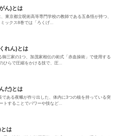
がん)とは
とは、東京都立呪術高等専門学校の教師である五条悟が持つ、
ミックス8巻では「ろくげ...
くれん)とは
る御三家の1つ、加茂家相伝の術式「赤血操術」で使用する
のひらで圧縮をかける技で、圧...
んだ)とは
長である夜蛾が作り出した、体内に3つの核を持っている突
ートすることでパワーや技など...
)とは