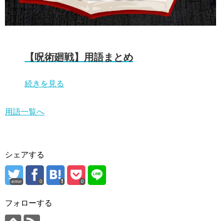
【呪術廻戦】用語まとめ
続きを見る
用語一覧へ
シェアする
error
0
0
フォローする