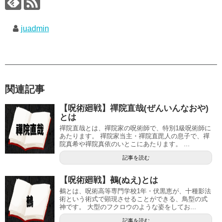
juadmin
関連記事
【呪術廻戦】禪院直哉(ぜんいんなおや)
とは
禪院直哉とは、禪院家の呪術師で、特別1級呪術師に
あたります。 禪院家当主・禪院直毘人の息子で、禪
院真希や禪院真依のいとこにあたります。 ...
記事を読む
【呪術廻戦】鵺(ぬえ)とは
鵺とは、呪術高等専門学校1年・伏黒恵が、十種影法
術という術式で顕現させることができる、鳥型の式
神です。 大型のフクロウのような姿をしてお...
記事を読む