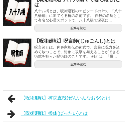
は
八十八橋とは、呪術廻戦のエピソードの1つ、「八十
八橋編」に出てくる橋の名前です。 自殺の名所とし
て有名な心霊スポットで、八十八橋で深夜に...
記事を読む
【呪術廻戦】呪言師(じゅごんし)とは
呪言師とは、狗巻家相伝の術式で、言葉に呪力を込
めて放つことで、対象に攻撃を与えることができる
術式を持った呪術師のことです。 例えば、「爆...
記事を読む
【呪術廻戦】禪院直哉(ぜんいんなおや)とは
【呪術廻戦】撥体(ばったい)とは