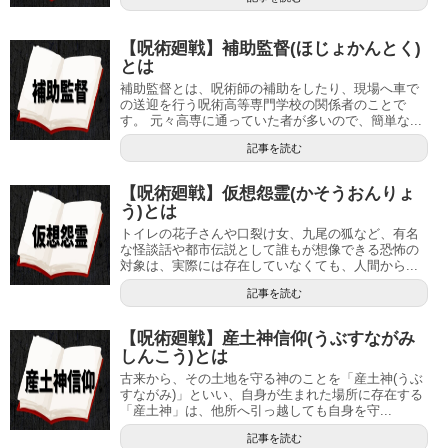
【呪術廻戦】補助監督(ほじょかんとく)
とは
補助監督とは、呪術師の補助をしたり、現場へ車で
の送迎を行う呪術高等専門学校の関係者のことで
す。 元々高専に通っていた者が多いので、簡単な...
記事を読む
【呪術廻戦】仮想怨霊(かそうおんりょ
う)とは
トイレの花子さんや口裂け女、九尾の狐など、有名
な怪談話や都市伝説として誰もが想像できる恐怖の
対象は、実際には存在していなくても、人間から...
記事を読む
【呪術廻戦】産土神信仰(うぶすながみ
しんこう)とは
古来から、その土地を守る神のことを「産土神(うぶ
すながみ)」といい、自身が生まれた場所に存在する
「産土神」は、他所へ引っ越しても自身を守...
記事を読む