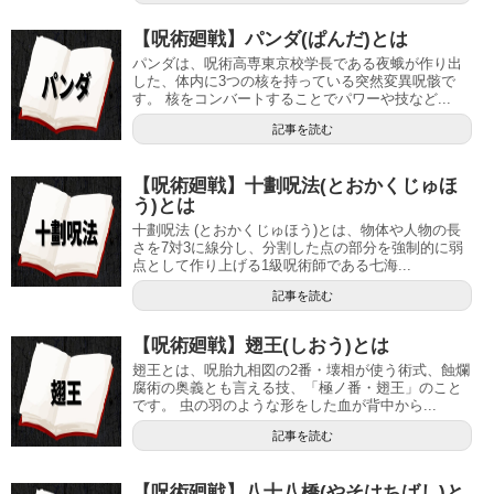
【呪術廻戦】パンダ(ぱんだ)とは
パンダは、呪術高専東京校学長である夜蛾が作り出
した、体内に3つの核を持っている突然変異呪骸で
す。 核をコンバートすることでパワーや技など...
記事を読む
【呪術廻戦】十劃呪法(とおかくじゅほ
う)とは
十劃呪法 (とおかくじゅほう)とは、物体や人物の長
さを7対3に線分し、分割した点の部分を強制的に弱
点として作り上げる1級呪術師である七海...
記事を読む
【呪術廻戦】翅王(しおう)とは
翅王とは、呪胎九相図の2番・壊相が使う術式、蝕爛
腐術の奥義とも言える技、「極ノ番・翅王」のこと
です。 虫の羽のような形をした血が背中から...
記事を読む
【呪術廻戦】八十八橋(やそはちばし)と