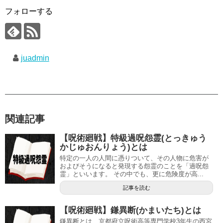
フォローする
juadmin
関連記事
【呪術廻戦】特級過呪怨霊(とっきゅう
かじゅおんりょう)とは
特定の一人の人間に憑りついて、その人物に危害が
およびそうになると発現する怨霊のことを「過呪怨
霊」といいます。 その中でも、更に危険度が高...
記事を読む
【呪術廻戦】鎌異断(かまいたち)とは
鎌異断とは、京都府立呪術高等専門学校3年生の西宮