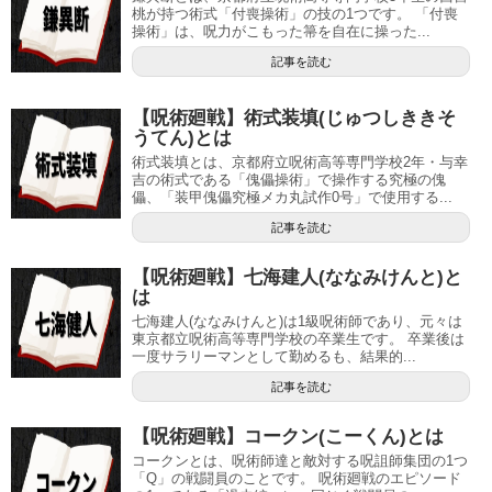
桃が持つ術式「付喪操術」の技の1つです。 「付喪
操術」は、呪力がこもった箒を自在に操った...
記事を読む
【呪術廻戦】術式装填(じゅつしききそ
うてん)とは
術式装填とは、京都府立呪術高等専門学校2年・与幸
吉の術式である「傀儡操術」で操作する究極の傀
儡、「装甲傀儡究極メカ丸試作0号」で使用する...
記事を読む
【呪術廻戦】七海建人(ななみけんと)と
は
七海建人(ななみけんと)は1級呪術師であり、元々は
東京都立呪術高等専門学校の卒業生です。 卒業後は
一度サラリーマンとして勤めるも、結果的...
記事を読む
【呪術廻戦】コークン(こーくん)とは
コークンとは、呪術師達と敵対する呪詛師集団の1つ
「Q」の戦闘員のことです。 呪術廻戦のエピソード