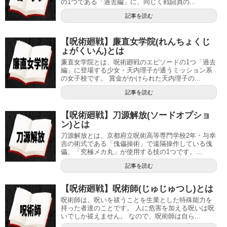
の1つである「過去編」に、同じく戦闘員の...
記事を読む
【呪術廻戦】廉直女学院(れんちょくじ
ょがくいん)とは
廉直女学院とは、呪術廻戦のエピソードの1つ「過去
編」に登場する少女・天内理子が通うミッション系
の女子校です。 賞金がかけられた天内理子の...
記事を読む
【呪術廻戦】刀源解放(ソードオプショ
ン)とは
刀源解放とは、京都府立呪術高等専門学校2年・与幸
吉の術式である「傀儡操術」で遠隔操作している傀
儡、「究極メカ丸」が使用する技の1つです。...
記事を読む
【呪術廻戦】呪術師(じゅじゅつし)とは
呪術師は、呪いを祓うことを生業とした特殊能力を
持った者達のことです。 人に危害を加える呪いは呪
いでしか祓えません。 なので、呪術師は自ら...