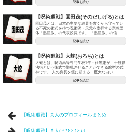
記事を読む
【呪術廻戦】園田茂(そのだしげる)とは
園田茂とは、日本の主要な結界を古くから守ってい
る不死の術式を持つ呪術師・天元を崇拝する宗教団
体「盤星教」の代表役員です。 「盤星教」の信...
記事を読む
【呪術廻戦】大蛇(おろち)とは
大蛇とは、呪術高等専門学校1年・伏黒恵が、十種影
法術という術式で顕現させることができる蛇型の式
神です。 人の身長を優に超える、巨大な白い...
記事を読む
【呪術廻戦】真人のプロフィールまとめ
【呪術廻戦】真人(まひと)とは