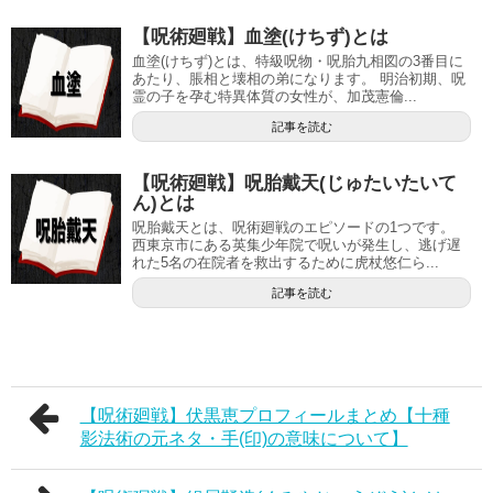
【呪術廻戦】血塗(けちず)とは
血塗(けちず)とは、特級呪物・呪胎九相図の3番目に
あたり、脹相と壊相の弟になります。 明治初期、呪
霊の子を孕む特異体質の女性が、加茂憲倫...
記事を読む
【呪術廻戦】呪胎戴天(じゅたいたいて
ん)とは
呪胎戴天とは、呪術廻戦のエピソードの1つです。
西東京市にある英集少年院で呪いが発生し、逃げ遅
れた5名の在院者を救出するために虎杖悠仁ら...
記事を読む
【呪術廻戦】伏黒恵プロフィールまとめ【十種
影法術の元ネタ・手(印)の意味について】