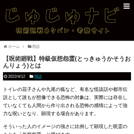
ホーム
用語
【呪術廻戦】特級仮想怨霊(とっきゅうかそうお
んりょう)とは
2022/4/12
用語
トイレの花子さんや九尾の狐など、有名な怪談話や都市伝
説として誰もが想像できる恐怖の対象は、実際には存在し
ていなくても人間から作り出される恐怖の感情によって強
力な呪いとなり、顕現する場合があります。
そういった人のイメージの強さに比例して顕現した呪霊の