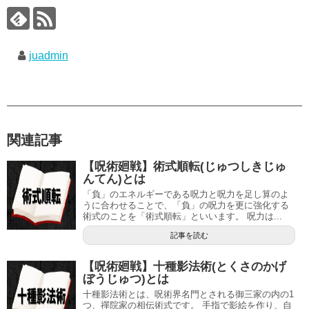
juadmin
関連記事
【呪術廻戦】術式順転(じゅつしきじゅ
んてん)とは
「負」のエネルギーである呪力と呪力を足し算のよ
うに合わせることで、「負」の呪力を更に強化する
術式のことを「術式順転」といいます。 呪力は...
記事を読む
【呪術廻戦】十種影法術(とくさのかげ
ぼうじゅつ)とは
十種影法術とは、呪術界名門とされる御三家の内の1
つ、禪院家の相伝術式です。 手指で影絵を作り、自