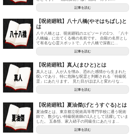
記事を読む
【呪術廻戦】八十八橋(やそはちばし)と
は
八十八橋とは、呪術廻戦のエピソードの1つ、「八十
八橋編」に出てくる橋の名前です。 自殺の名所とし
て有名な心霊スポットで、八十八橋で深夜に...
記事を読む
【呪術廻戦】真人(まひと)とは
真人とは、人が人を憎み、恐れた感情から生まれた
呪いであり、特に危険な呪霊と判断される「特級呪
霊」にあたります。 見た目がほぼ人と変わりな...
記事を読む
【呪術廻戦】夏油傑(げとうすぐる)とは
夏油傑とは、東京都立呪術高等専門学校に通う呪術
師で、数少ない特級呪術師の1人として活躍していま
した。 五条悟、家入硝子の同級生にあたりま...
記事を読む