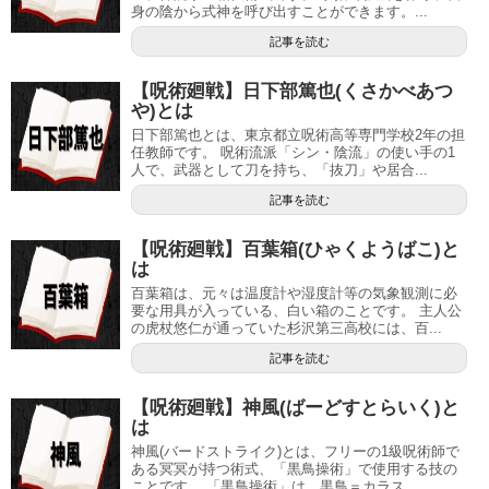
身の陰から式神を呼び出すことができます。...
記事を読む
【呪術廻戦】日下部篤也(くさかべあつ
や)とは
日下部篤也とは、東京都立呪術高等専門学校2年の担
任教師です。 呪術流派「シン・陰流」の使い手の1
人で、武器として刀を持ち、「抜刀」や居合...
記事を読む
【呪術廻戦】百葉箱(ひゃくようばこ)と
は
百葉箱は、元々は温度計や湿度計等の気象観測に必
要な用具が入っている、白い箱のことです。 主人公
の虎杖悠仁が通っていた杉沢第三高校には、百...
記事を読む
【呪術廻戦】神風(ばーどすとらいく)と
は
神風(バードストライク)とは、フリーの1級呪術師で
ある冥冥が持つ術式、「黒鳥操術」で使用する技の
ことです。 「黒鳥操術」は、黒鳥＝カラス...