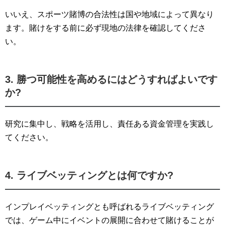
いいえ、スポーツ賭博の合法性は国や地域によって異なり
ます。賭けをする前に必ず現地の法律を確認してくださ
い。
3. 勝つ可能性を高めるにはどうすればよいです
か?
研究に集中し、戦略を活用し、責任ある資金管理を実践し
てください。
4. ライブベッティングとは何ですか?
インプレイベッティングとも呼ばれるライブベッティング
では、ゲーム中にイベントの展開に合わせて賭けることが