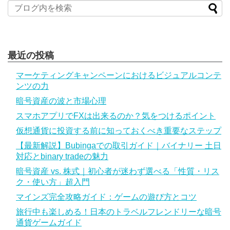
最近の投稿
マーケティングキャンペーンにおけるビジュアルコンテ
ンツの力
暗号資産の波と市場心理
スマホアプリでFXは出来るのか？気をつけるポイント
仮想通貨に投資する前に知っておくべき重要なステップ
【最新解説】Bubingaでの取引ガイド｜バイナリー 土日
対応とbinary tradeの魅力
暗号資産 vs. 株式｜初心者が迷わず選べる「性質・リス
ク・使い方」超入門
マインズ完全攻略ガイド：ゲームの遊び方とコツ
旅行中も楽しめる！日本のトラベルフレンドリーな暗号
通貨ゲームガイド