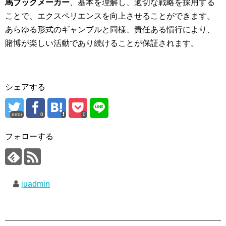
馬ブックメーカー
、基本を理解し、適切な戦略を採用する
ことで、エクスペリエンスを向上させることができます。
あらゆる形式のギャンブルと同様、責任ある慣行により、
賭博が楽しい活動であり続けることが保証されます。
シェアする
error
0
0
フォローする
juadmin