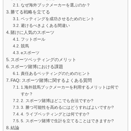
なぜ海外ブックメーカーを選ぶのか？
勝てる戦略を立てる
ベッティングを成功させるためのヒント
避けるべきよくある間違い
賭けに人気のスポーツ
フットボール
競馬
eスポーツ
スポーツベッティングのメリット
スポーツ賭博における課題
責任あるベッティングのためのヒント
FAQ: スポーツ賭博に関するよくある質問
1.海外競馬ブックメーカーを利用するメリットは何で
すか？
2. スポーツ賭博はどこでも合法ですか?
3. 勝つ可能性を高めるにはどうすればよいですか?
4. ライブベッティングとは何ですか?
5. スポーツ賭博で生計を立てることはできますか?
結論