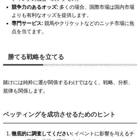
競争力のあるオッズ:
多くの場合、国際市場は国内市場
よりも有利なオッズを提供します。
専門サービス:
競馬やクリケットなどのニッチ市場に焦
点を当てます。
勝てる戦略を立てる
賭けには純粋に運が関係するわけではなく、戦略、分析、
規律も関係します。
ベッティングを成功させるためのヒント
徹底的に調査してください:
イベントに影響を与えるチ