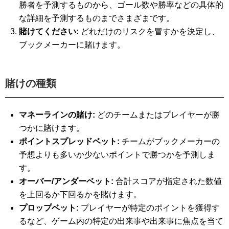
勝者を予測するものから、ゴール数や勝率などの具体的
な詳細を予測するものまでさまざまです。
賭けてください:
どれだけのリスクを冒すかを決定し、
ブックメーカーに賭けます。
賭けの種類
マネーラインの賭け:
どのチームまたはプレイヤーが勝
つかに賭けます。
ポイントスプレッドベット:
チームがブックメーカーの
予想よりも多いか少ないポイントで勝つかを予測しま
す。
オーバー/アンダーベット:
合計スコアが指定された数値
を上回るか下回るかを賭けます。
プロップベット:
プレイヤーが特定のポイントを獲得す
るなど、ゲーム内の特定の出来事や出来事に焦点を当て